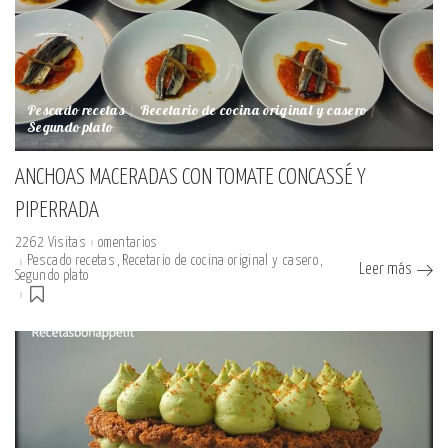
Pescado recetas
Recetario de cocina original y casero
Segundo plato
ANCHOAS MACERADAS CON TOMATE CONCASSÉ Y
PIPERRADA
2262 Visitas
omentarios
Pescado recetas
Recetario de cocina original y casero
Leer más
Segundo plato