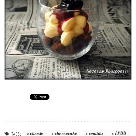
cheese
cheesecake
comida
EEUU
TAGS: