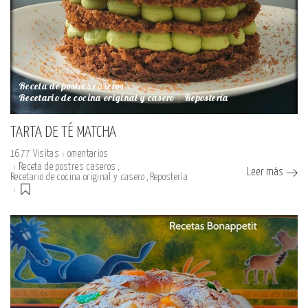
Receta de postres caseros
Recetario de cocina original y casero
Repostería
TARTA DE TÉ MATCHA
1677 Visitas
omentarios
Receta de postres caseros
Leer más
Recetario de cocina original y casero
Repostería