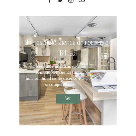
Neu estudio, tienda de cocinas en
Bilbao!
Diseñamos nuestras cocinas
teniendo en cuenta tanto
funcionalidad como diseño. ¡Precios
si competencia!
Ver