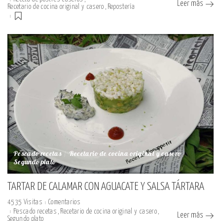
Leer más
Recetario de cocina original y casero
Repostería
Pescado recetas
Recetario de cocina original y casero
Segundo plato
TARTAR DE CALAMAR CON AGUACATE Y SALSA TÁRTARA
4535 Visitas
Comentarios
Pescado recetas
Recetario de cocina original y casero
Leer más
Segundo plato