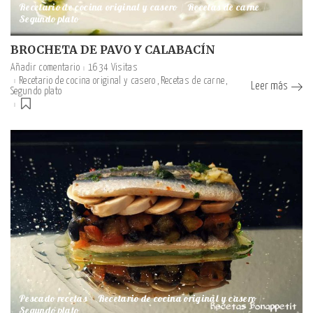
Recetario de cocina original y casero
Recetas de carne
Segundo plato
BROCHETA DE PAVO Y CALABACÍN
Añadir comentario
1634 Visitas
Recetario de cocina original y casero
Recetas de carne
Leer más
Segundo plato
Pescado recetas
Recetario de cocina original y casero
Segundo plato