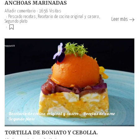
ANCHOAS MARINADAS
Añadir comentario
1656 Visitas
Pescado recetas
Recetario de cocina original y casero
Leer más
Segundo plato
Recetario de cocina original y casero
Recetas de carne
Segundo plato
TORTILLA DE BONIATO Y CEBOLLA.