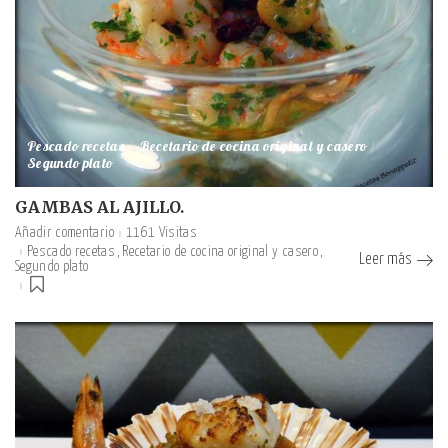
Pescado recetas
Recetario de cocina original y casero
Segundo plato
GAMBAS AL AJILLO.
Añadir comentario
1161 Visitas
Pescado recetas
Recetario de cocina original y casero
Leer más
Segundo plato