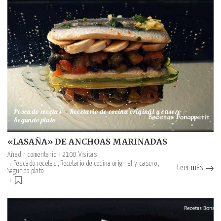
Pescado recetas
Recetario de cocina original y casero
Segundo plato
«LASAÑA» DE ANCHOAS MARINADAS
Añadir comentario
2100 Visitas
Pescado recetas
Recetario de cocina original y casero
Leer más
Segundo plato