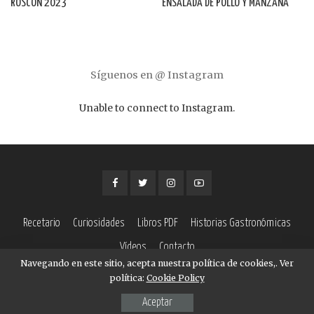
ROSCÓN 2023
ENSALADA DE POLLO Y MANZANA
Síguenos en @ Instagram
Unable to connect to Instagram.
Recetario
Curiosidades
Libros PDF
Historias Gastronómicas
Vídeos
Contacto
Navegando en este sitio, acepta nuestra política de cookies,. Ver
política:
Cookie Policy
© Copyright Recetas Bonappetit | Recetas originales de cocina
Aceptar