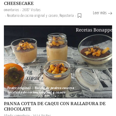
CHEESECAKE
omentarios
2687 Visitas
Leer más
Recetario de cocina original y casero
Repostería
Postre original
Receta de postres caseros
Recetario de cocina original y casero
PANNA COTTA DE CAQUI CON RALLADURA DE
CHOCOLATE
Añadir comentario
1914 Visitas