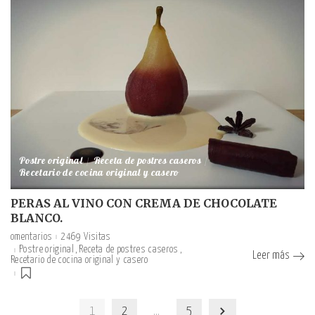
Postre original
Receta de postres caseros
Recetario de cocina original y casero
PERAS AL VINO CON CREMA DE CHOCOLATE
BLANCO.
omentarios
2469 Visitas
Postre original
Receta de postres caseros
Leer más
Recetario de cocina original y casero
1
2
…
5