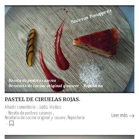
Receta de postres caseros
Recetario de cocina original y casero
Repostería
PASTEL DE CIRUELAS ROJAS.
Añadir comentario
1961 Visitas
Receta de postres caseros
Leer más
Recetario de cocina original y casero
Repostería