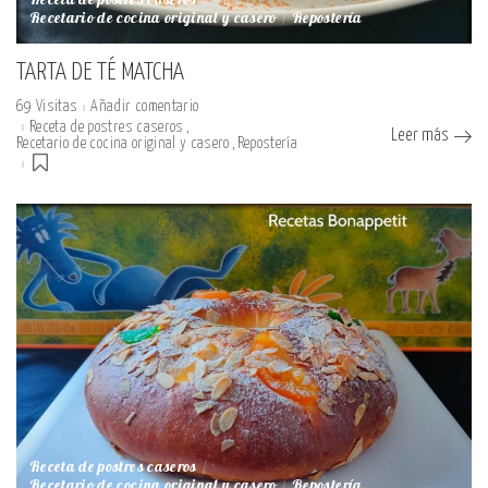
Receta de postres caseros
Recetario de cocina original y casero
Repostería
TARTA DE TÉ MATCHA
69 Visitas
Añadir comentario
Receta de postres caseros
Leer más
Recetario de cocina original y casero
Repostería
Receta de postres caseros
Recetario de cocina original y casero
Repostería