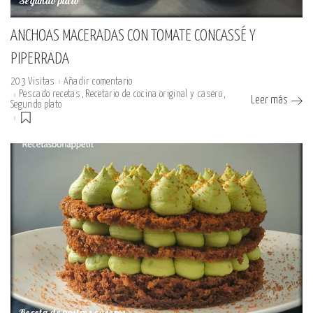
Segundo plato
ANCHOAS MACERADAS CON TOMATE CONCASSÉ Y
PIPERRADA
203 Visitas
Añadir comentario
Pescado recetas
Recetario de cocina original y casero
Leer más
Segundo plato