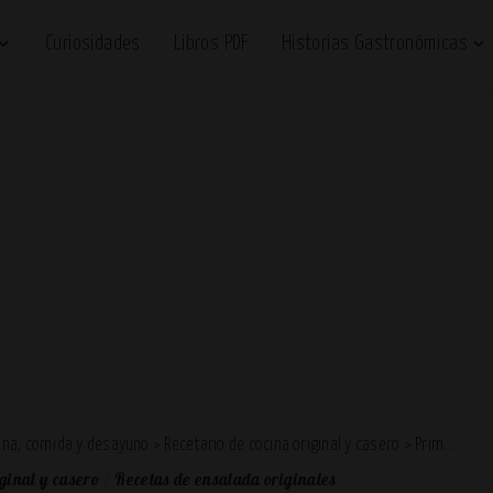
Curiosidades
Libros PDF
Historias Gastronómicas
cena, comida y desayuno
>
Recetario de cocina original y casero
>
Primer Plato
ginal y casero
Recetas de ensalada originales