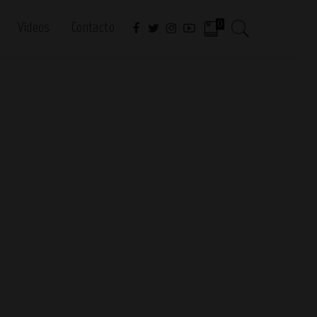
0
Vídeos
Contacto
>
Recetas de ensalada originales
>
HUEVOS RELLENOS DE BRÓCOLI, MANZANA 