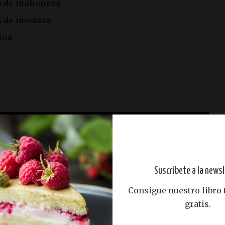
s de mahonesa
s de mostaza
ina
Suscribete a la newsl
Consigue nuestro libro
gratis.