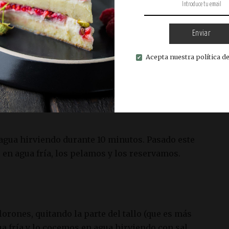
Enviar
Acepta nuestra política de
gua hirviendo durante 10 minutos. Pasado este
 en agua fría, los pelamos y los reservamos.
lorones, quitando la parte del tallo (que es más
a fría y lo cocemos en agua hirviendo con sal