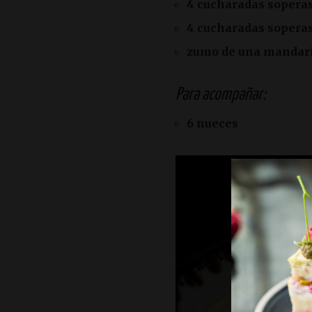
4 cucharadas sopera
4 cucharadas sopera
zumo de una mandar
Para acompañar:
6 nueces