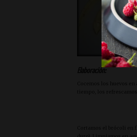
Elaboración:
Cocemos los huevos en a
tiempo, los refrescamos
Cortamos el brócoli en f
duro). Limpiamos en agu