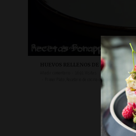
Primer Plato
Recetario de cocina original y casero
HUEVOS RELLENOS DE BRÓCOLI, M
Añadir comentario
1691 Visitas
Primer Plato
Recetario de cocina original y casero
Rece