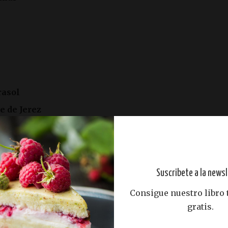
rasol
e de Jerez
Suscribete a la newsl
Consigue nuestro libro
ta de calamar
, en el vaso de la batidora, echamos
gratis.
 levadura, la tinta y la pimienta. Trituramos,