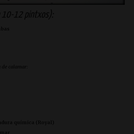
a 10-12 pintxos):
mbas
 de calamar:
adura química (Royal)
lamar