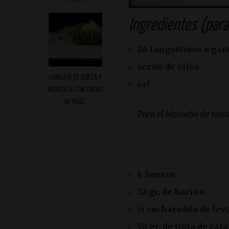
Ingredientes (par
24 langostinos o ga
aceite de oliva
CANELÓN DE BERZA Y
sal
MORCILLA CON CREMA
DE MAÍZ.
Para el bizcocho de tinta
4 huevos
32 gr. de harina
½ cucharadita de lev
50 gr. de tinta de ca