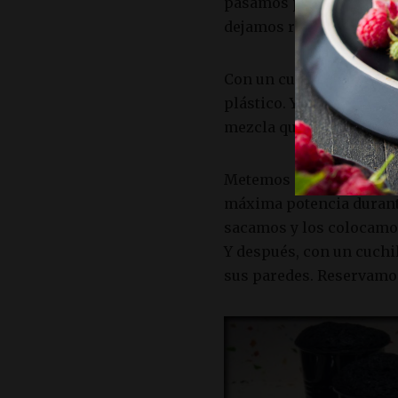
pasamos por un colador
dejamos reposar en la n
Con un cuchillo hacemos 
plástico. Y rellenamos a
mezcla que tenemos en e
Metemos al microondas 
máxima potencia durant
sacamos y los colocamos
Y después, con un cuch
sus paredes. Reservamo