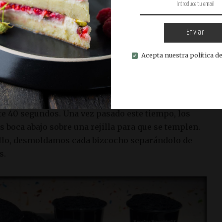
 y metemos en un sifón con dos cargas. Agitamos y
evera durante 30 minutos.
Enviar
dos o tres incisiones en la base de los vasos de
Acepta nuestra política de
lgo menos de las ¾ partes de los vasos con la
l sifón.
individualmente (de uno en uno) y los cocinamos a
e 40 segundos. Una vez pasado este tiempo, los
 boca abajo sobre una rejilla para que se templen.
illo, desmoldamos cada bizcocho separándolo de
s.