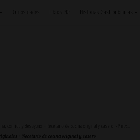
Curiosidades
Libros PDF
Historias Gastronómicas
cena, comida y desayuno
>
Recetario de cocina original y casero
>
Pintxos,tapas y aperitivos de cocina originales
riginales
Recetario de cocina original y casero