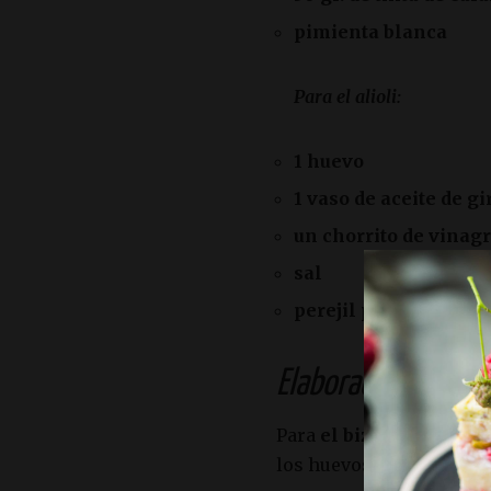
pimienta blanca
Para el alioli:
1 huevo
1 vaso de aceite de gi
un chorrito de vinagr
sal
perejil picado
Elaboración:
Para
el bizcocho de tin
los huevos, la harina, la