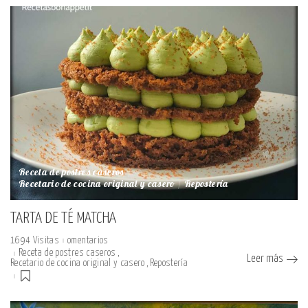
Receta de postres caseros
Recetario de cocina original y casero
Repostería
TARTA DE TÉ MATCHA
1694 Visitas
omentarios
Receta de postres caseros
Leer más
Recetario de cocina original y casero
Repostería