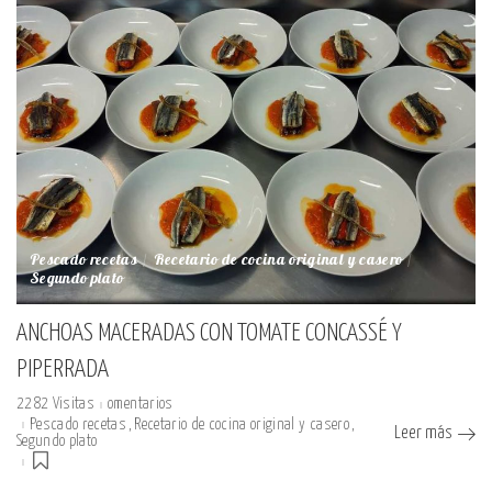
Pescado recetas
Recetario de cocina original y casero
Segundo plato
ANCHOAS MACERADAS CON TOMATE CONCASSÉ Y
PIPERRADA
2282 Visitas
omentarios
Pescado recetas
Recetario de cocina original y casero
Leer más
Segundo plato