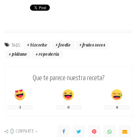
bizcocho
foodie
frutos secos
TAGS:
plátano
repostería
Que te parece nuestra receta?
3
0
0
0
COMPARTE >