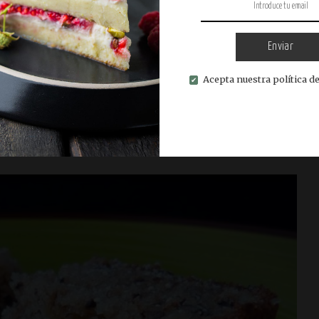
Enviar
nal y casero
Repostería
Acepta nuestra política de
seros
Recetario de cocina original y casero
Repostería
Leer más