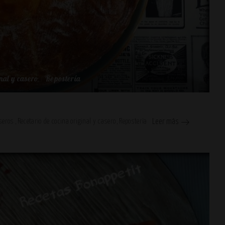
nal y casero
Repostería
seros
Recetario de cocina original y casero
Repostería
Leer más