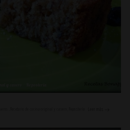
nal y casero
Repostería
seros
Recetario de cocina original y casero
Repostería
Leer más