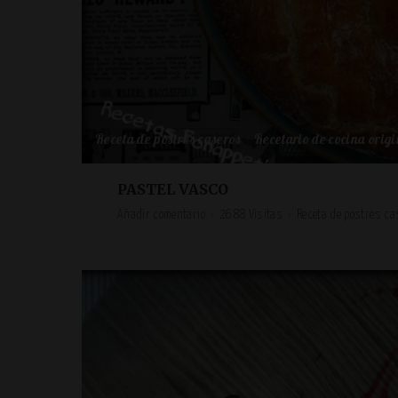
Receta de postres caseros
Recetario de cocina origi
PASTEL VASCO
Añadir comentario
2688 Visitas
Receta de postres ca