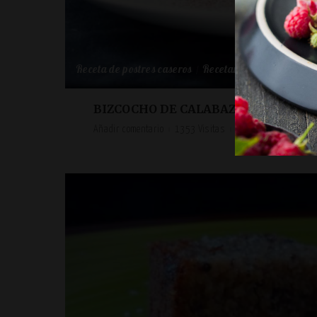
Receta de postres caseros
Recetario de cocina origi
BIZCOCHO DE CALABAZA.
Añadir comentario
1353 Visitas
Receta de postres ca