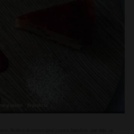
nal y casero
Repostería
seros
Recetario de cocina original y casero
Repostería
Leer más