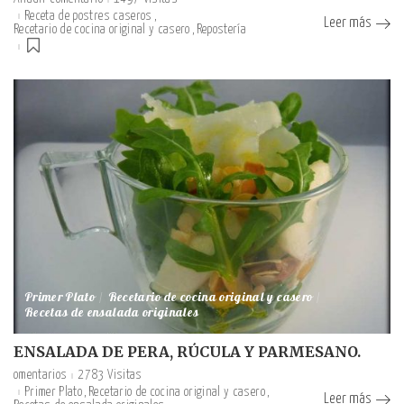
Receta de postres caseros
Leer más
Recetario de cocina original y casero
Repostería
Primer Plato
Recetario de cocina original y casero
Recetas de ensalada originales
ENSALADA DE PERA, RÚCULA Y PARMESANO.
omentarios
2783 Visitas
Primer Plato
Recetario de cocina original y casero
Leer más