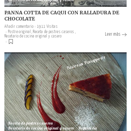
Recetario de cocina original y casero
PANNA COTTA DE CAQUI CON RALLADURA DE
CHOCOLATE
Añadir comentario
1911 Visitas
Postre original
Receta de postres caseros
Leer más
Recetario de cocina original y casero
Receta de postres caseros
Recetario de cocina original y casero
Repostería