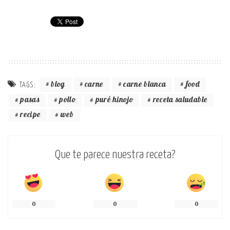
blog
carne
carne blanca
food
TAGS:
pasas
pollo
puré hinojo
receta saludable
recipe
web
Que te parece nuestra receta?
0
0
0