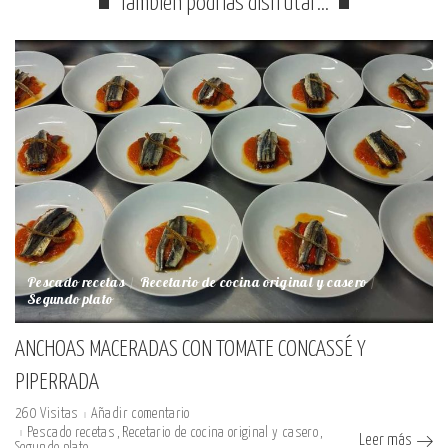
También podrías disfrutar…
Pescado recetas
Recetario de cocina original y casero
Segundo plato
ANCHOAS MACERADAS CON TOMATE CONCASSÉ Y
PIPERRADA
260 Visitas
Añadir comentario
Pescado recetas
Recetario de cocina original y casero
Leer más
Segundo plato