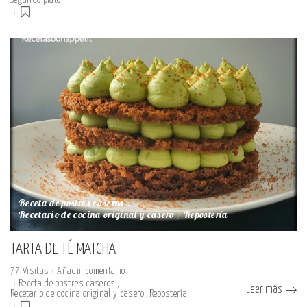
Receta de postres caseros
Recetario de cocina original y casero
Repostería
TARTA DE TÉ MATCHA
77 Visitas
Añadir comentario
Receta de postres caseros
Leer más
Recetario de cocina original y casero
Repostería