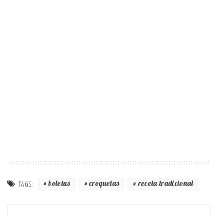
boletus
croquetas
receta tradicional
TAGS: