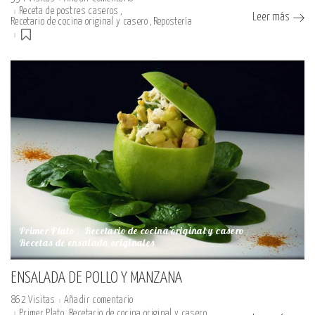
Receta de postres caseros
Leer más
Recetario de cocina original y casero
Repostería
Primer Plato
Recetario de cocina original y casero
Recetas de ensalada originales
ENSALADA DE POLLO Y MANZANA
862 Visitas
Añadir comentario
Primer Plato
Recetario de cocina original y casero