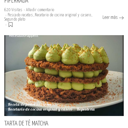
PIPERRADA
620 Visitas
Añadir comentario
Pescado recetas
Recetario de cocina original y casero
Leer más
Segundo plato
Receta de postres caseros
Recetario de cocina original y casero
Repostería
TARTA DE TÉ MATCHA