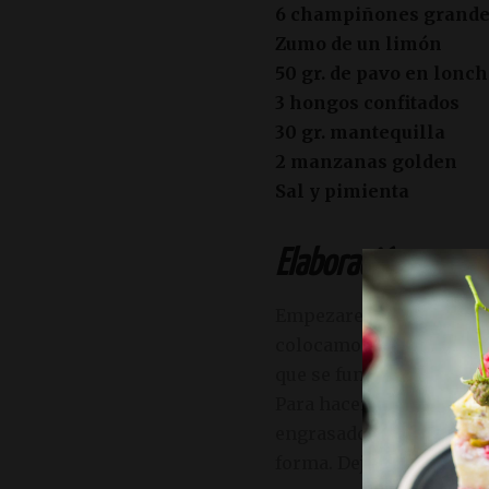
6 champiñones grand
Zumo de un limón
50 gr. de pavo en lonc
3 hongos confitados
30 gr. mantequilla
2 manzanas golden
Sal y pimienta
Elaboración:
Empezaremos la elabora
colocamos sobre ellos 
que se funda el queso y 
Para hacer las cestitas,
engrasado. Colocamos el
forma. Dejamos que se e