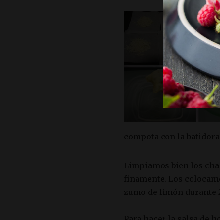
compota con la batidora
Limpiamos bien los cha
finamente. Los colocamo
zumo de limón durante 
Para hacer la salsa de 