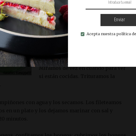
Por otro lado, pelamos y
troceamos las manzanas. Las
Enviar
colocamos en un bol junto con la
Acepta nuestra política de
mantequilla y tres cucharadas de
agua. Cubrimos el bol con papel
film y lo metemos en el
microondas durante 5 minutos.
Miramos de vez en cuando para ver
si están cocidas. Trituramos la
.
mpiñones con agua y los secamos. Los fileteamos
s en un plato y los dejamos marinar con sal y
20 minutos.
hongos, confitamos los hongos: cubrimos los hongos