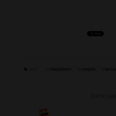
champiñones
compota
mozza
TAGS:
Que te pare