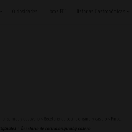
Curiosidades
Libros PDF
Historias Gastronómicas
cena, comida y desayuno
>
Recetario de cocina original y casero
>
Pintxos,tapas y aperitivos de cocina originales
riginales
Recetario de cocina original y casero