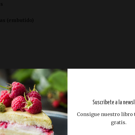
es
has (embutido)
ción recortando el papel de horno en cuadrados y
montoncitos de queso. Los metemos al horno hasta
Suscribete a la newsl
se dore.
 necesitaremos un vaso de txupito dado la vuelta y
Consigue nuestro libro
 queso sobre la base del vaso y vamos dándole
gratis.
nfríe un poco para poder desmoldear la cesta.