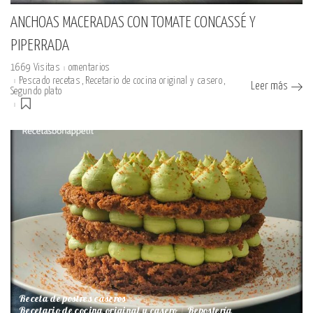
ANCHOAS MACERADAS CON TOMATE CONCASSÉ Y
PIPERRADA
1669 Visitas
omentarios
Pescado recetas
Recetario de cocina original y casero
Leer más
Segundo plato
Receta de postres caseros
Recetario de cocina original y casero
Repostería