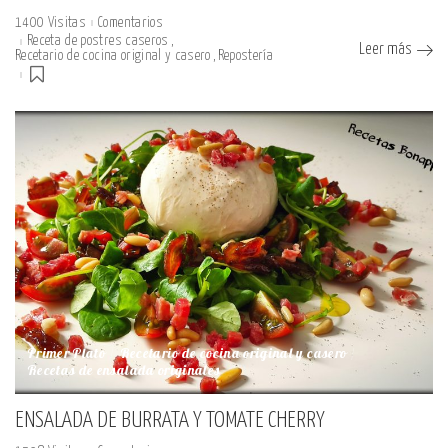
1400 Visitas
Comentarios
Receta de postres caseros
Leer más
Recetario de cocina original y casero
Repostería
Primer Plato
Recetario de cocina original y casero
Recetas de ensalada originales
ENSALADA DE BURRATA Y TOMATE CHERRY