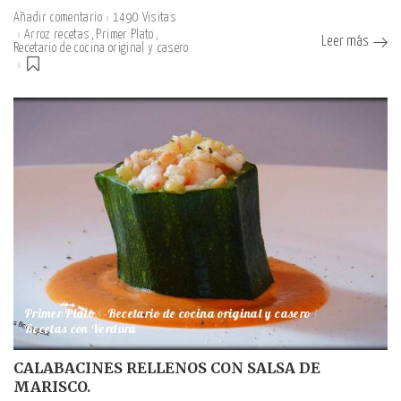
Añadir comentario
1490 Visitas
Arroz recetas
Primer Plato
Leer más
Recetario de cocina original y casero
Primer Plato
Recetario de cocina original y casero
Recetas con Verdura
CALABACINES RELLENOS CON SALSA DE
MARISCO.