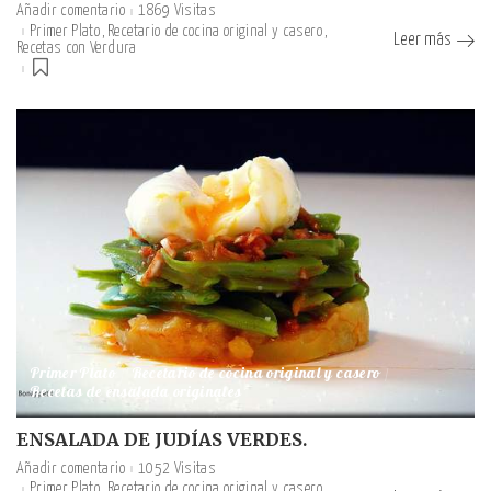
Añadir comentario
1869 Visitas
Primer Plato
Recetario de cocina original y casero
Leer más
Recetas con Verdura
Primer Plato
Recetario de cocina original y casero
Recetas de ensalada originales
ENSALADA DE JUDÍAS VERDES.
Añadir comentario
1052 Visitas
Primer Plato
Recetario de cocina original y casero