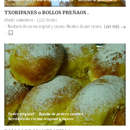
Recetario de cocina original y casero
Recetas de pan casero
TXORIPANES o BOLLOS PREÑAOS .
Añadir comentario
1321 Visitas
Recetario de cocina original y casero
Recetas de pan casero
Leer más
Postre original
Receta de postres caseros
Recetario de cocina original y casero