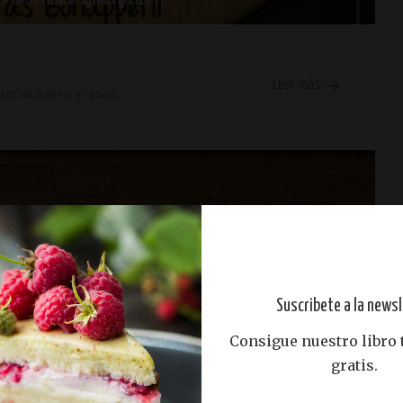
o de cocina original y casero
Leer más
 cocina original y casero
Suscribete a la newsl
Consigue nuestro libro
gratis.