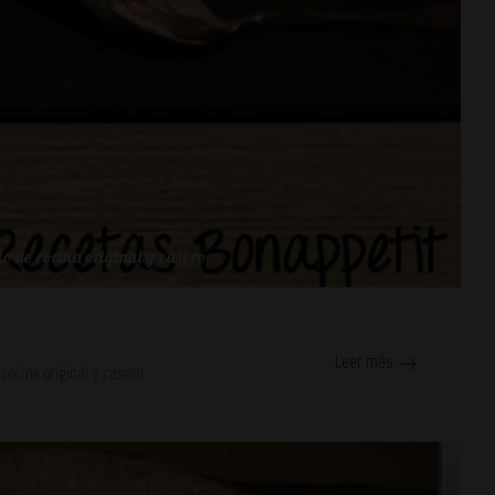
o de cocina original y casero
Leer más
 cocina original y casero