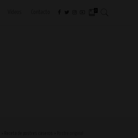
0
Vídeos
Contacto
o
>
Receta de postres caseros
>
Postre original