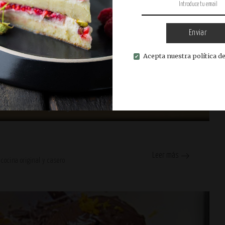
Enviar
Acepta nuestra política de
o de cocina original y casero
Leer más
 cocina original y casero