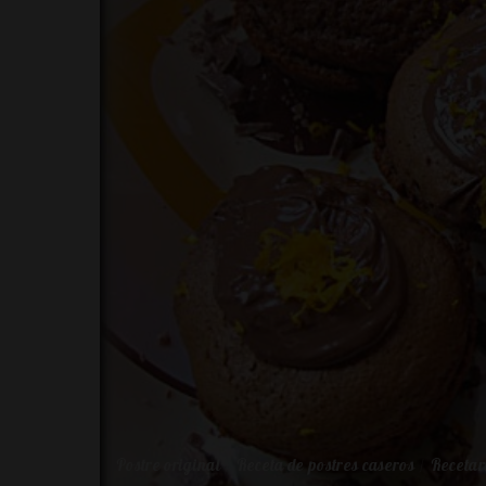
Postre original
Receta de postres caseros
Recetari