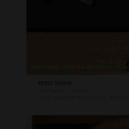
Postre original
Receta de postres caseros
Recetari
PETIT SUISSE.
Añadir comentario
1360 Visitas
Postre original
Receta de postres caseros
Recetario de