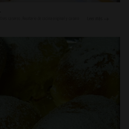
.
stres caseros
Recetario de cocina original y casero
Leer más