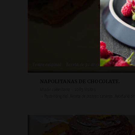
Postre original
Receta de postres caseros
Recetari
NAPOLITANAS DE CHOCOLATE.
Añadir comentario
1085 Visitas
Postre original
Receta de postres caseros
Recetario de