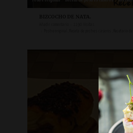
Postre original
Receta de postres caseros
Recetari
BIZCOCHO DE NATA.
Añadir comentario
1190 Visitas
Postre original
Receta de postres caseros
Recetario de